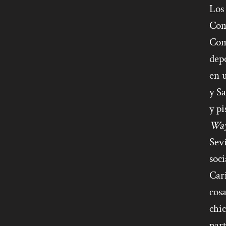
Los 
Comp
Comp
depo
en 
y Sa
y pi
Way
Sevi
soci
Cari
cosa
chic
part