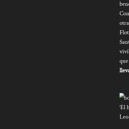
bene
Con
otra
Flot
San
viv
qu
llev
‘El 
Leo