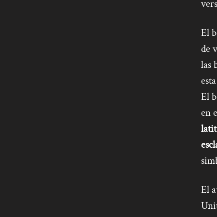
vers
El b
de v
las 
esta
El b
en e
lati
escl
simb
El 
Unit