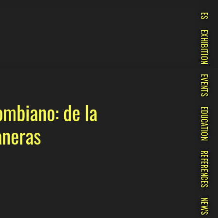
ES
EXHIBITION
EVENTS
ombiano: de la
EDUCATION
aneras
REFERENCES
NEWS