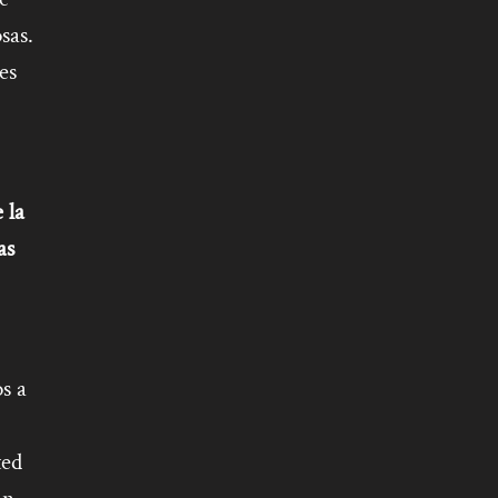
sas.
es
 la
as
s a
ted