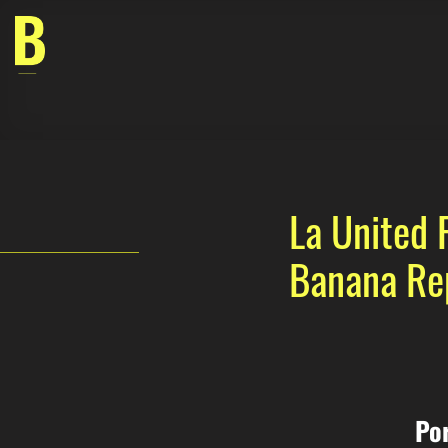
Skip
to
content
La United 
Banana Rep
Por