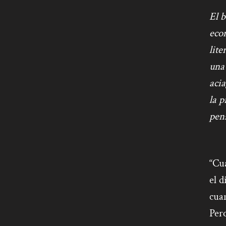
El b
econ
lite
una
aci
la 
pens
“Cu
el d
cuan
Pero