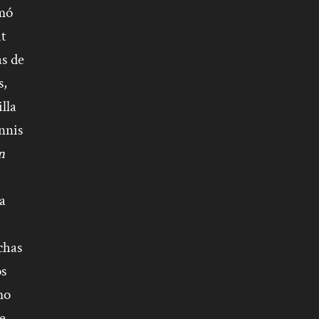
amó
t
as de
s,
lla
nnis
n
a
chas
os
mo
e