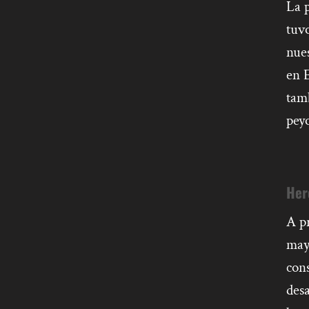
La p
tuvo
nues
en E
tam
pey
Her
A p
may
con
desa