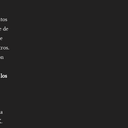
tos
e de
de
tros.
ón
los
la
X.