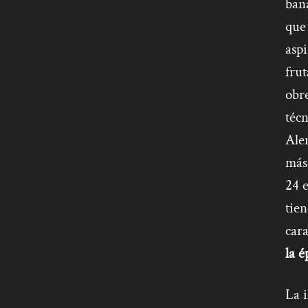
ban
que 
aspi
fru
obre
técn
Ale
más 
24 e
tien
car
la é
La i