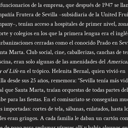
funcionarios de la empresa, que después de 1947 se ll
añía Frutera de Sevilla –subsidiaria de la United Frui
any–, tenían acceso a hospitales de primer nivel, zon
rte y colegios en los que la primera lengua era el inglé
urbanizaciones cerradas como el conocido Prado en Sevi
nta Marta. Club social, cine, caballerizas, canchas de te
scina, eran solo algunas de las amenidades del
America
 of Life
en el trópico. Helenita Bernal, quien vivió en
lla desde sus 25 años, rememora: “Sevilla tenía más vid
al que Santa Marta, traían orquestas de todas partes del
be para las fiestas. En el comisariato se conseguían mu
s importadas: cortes de tela, sábanas, enlatados, hasta l
les eran gringos. A cada familia le daban un cartón co
e de pago para reclamar víveres allí y había algunos qu