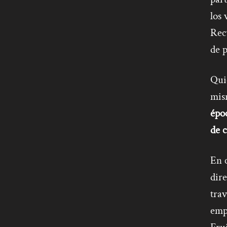
los 
Recu
de p
Quie
mis
épo
de 
En c
dire
trav
empl