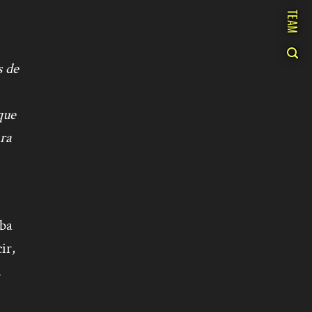
TEAM
s de
que
ra
aba
ir,
.