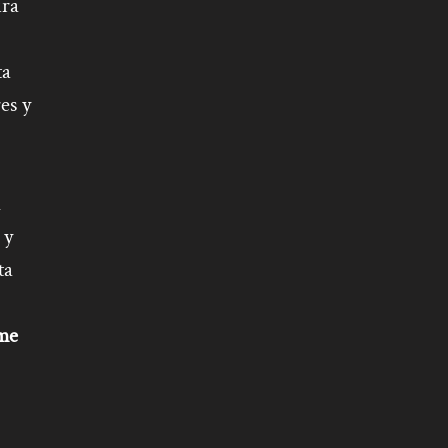
ura
ta
es y
n
 y
ta
ume