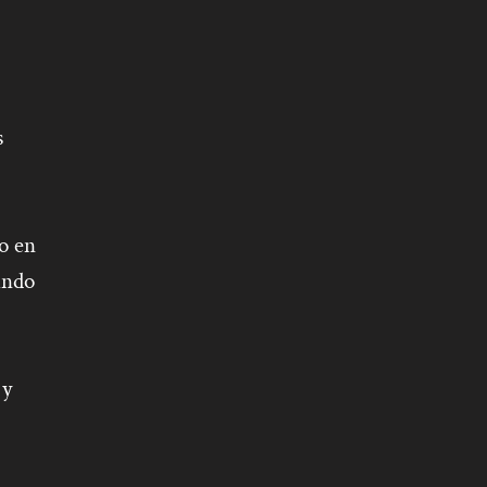
s
o en
tando
 y