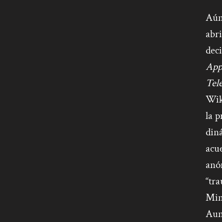
Aún 
abri
deci
App
Tel
Wiks
la p
din
acue
anó
“tra
Mini
Aun