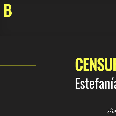
Skip
to
content
CENSU
Estefaní
¿Qu