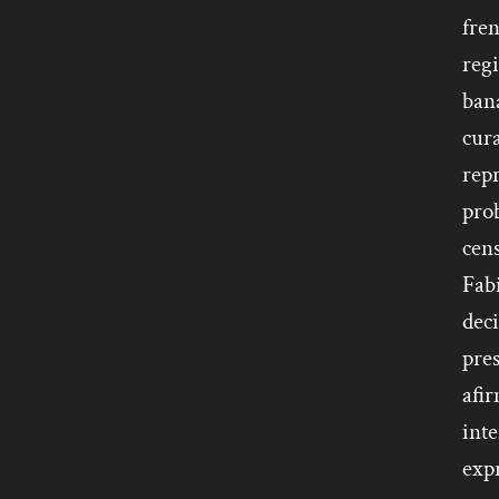
fren
regi
bana
cura
repr
pro
cen
Fabi
deci
pres
afir
inte
expr