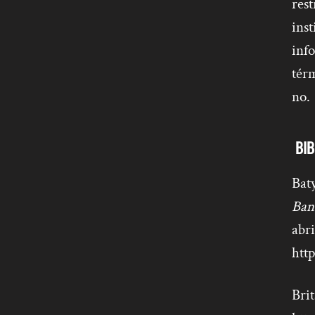
rest
inst
info
térm
no.
BIB
Bat
Ban
abri
htt
Brit