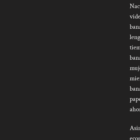
Nac
vid
ban
len
tiem
bana
muj
mien
ban
pape
aho
Asi
eco