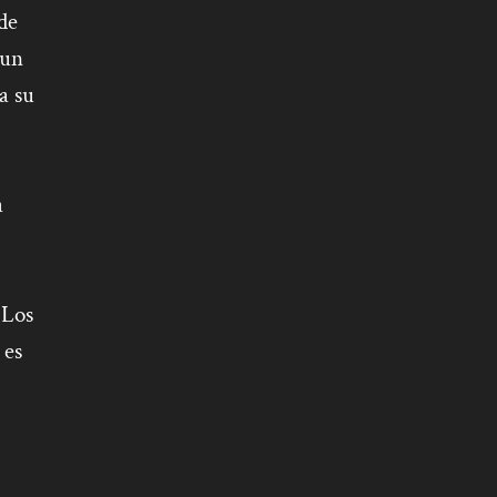
de
 un
a su
a
 Los
 es