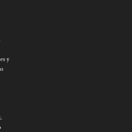
.
es y
as
.
o