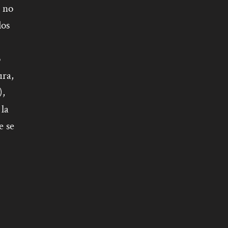
, no
dos
o
ura,
),
 la
e se