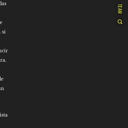
das
TEAM
e
 si
ucir
ra.
de
un
ista