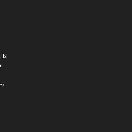
 la
a
ara