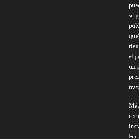
pued
se p
públ
quié
tien
el g
un p
pren
trat
Más 
reti
ins
Face