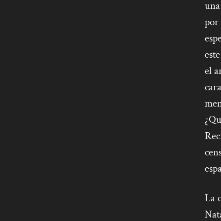
una 
por 
espe
este
el a
cara
mens
¿Qué
Rec
cens
espa
La 
Nata