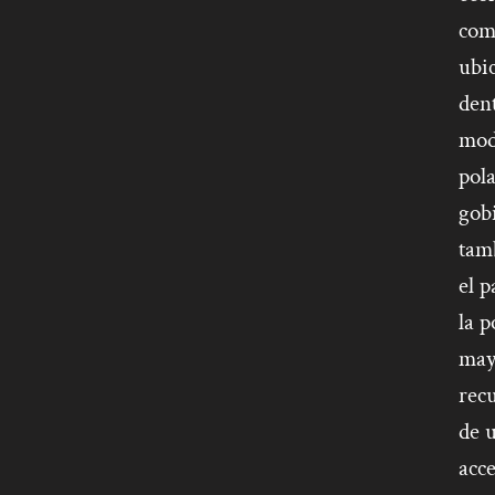
comu
ubic
dent
mode
pola
gobi
tam
el p
la 
mayo
recu
de u
acce