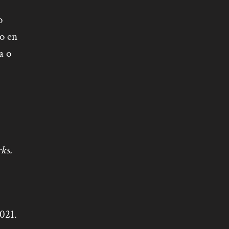
o
ho en
a o
ks.
021.