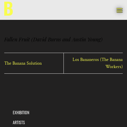
Skip
to
content
Fallen Fruit (David Burns and Austin Young)
Los Bananeros (The Banana
The Banana Solution
Workers)
EXHIBITION
ARTISTS