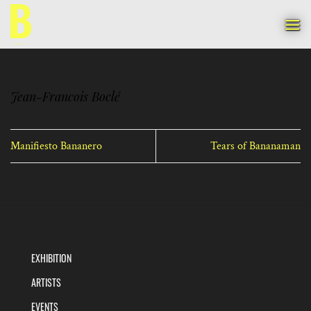
Skip
to
content
Jean-Francois Boclé
Manifiesto Bananero
Tears of Bananaman
EXHIBITION
ARTISTS
EVENTS