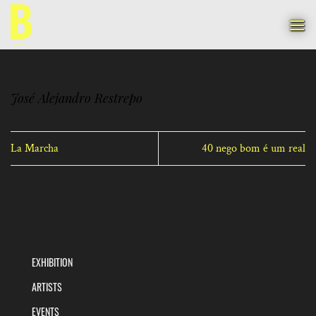
Skip
to
content
José Alejandro Restrepo
La Marcha
40 nego bom é um real
EXHIBITION
ARTISTS
EVENTS