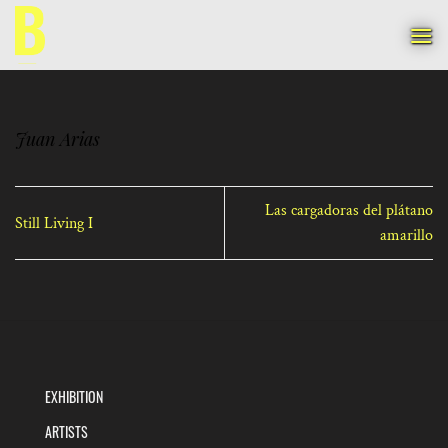
Skip
to
content
Juan Arias
Las cargadoras del plátano
Still Living I
amarillo
EXHIBITION
ARTISTS