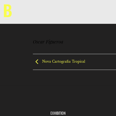
Skip
to
content
Oscar Figueroa
Nova Cartografia Tropical
EXHIBITION