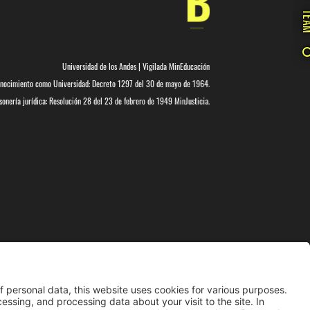
TE
Universidad de los Andes | Vigilada MinEducación
nocimiento como Universidad: Decreto 1297 del 30 de mayo de 1964.
onería jurídica: Resolución 28 del 23 de febrero de 1949 MinJusticia.