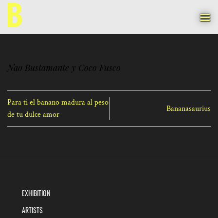
Skip
to
content
Nao Bustamante y Coco Fusco
Para ti el banano madura al peso
Bananasaurius
de tu dulce amor
EXHIBITION
ARTISTS