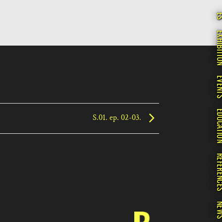
E
EXHIBI
EVE
EDUCA
S.01. ep. 02-03.
REFERE
NE