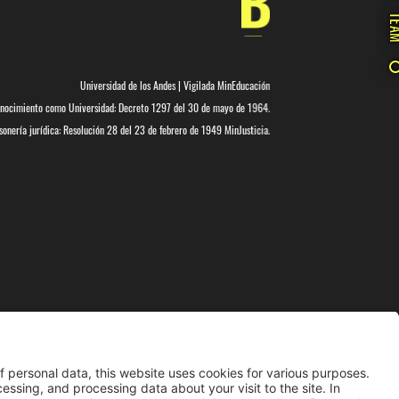
TE
Universidad de los Andes | Vigilada MinEducación
nocimiento como Universidad: Decreto 1297 del 30 de mayo de 1964.
onería jurídica: Resolución 28 del 23 de febrero de 1949 MinJusticia.