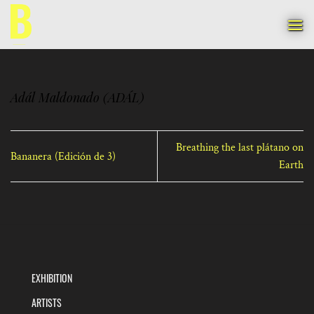
Skip
to
content
Adál Maldonado (ADÁL)
Breathing the last plátano on
Bananera (Edición de 3)
Earth
EXHIBITION
ARTISTS