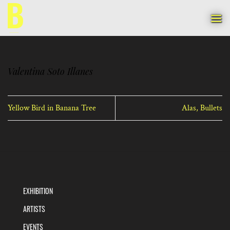
Skip
to
content
Valentina Soto Illanes
Yellow Bird in Banana Tree
Alas, Bullets
EXHIBITION
ARTISTS
EVENTS