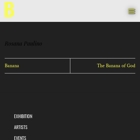
Skip
to
content
Rosana Paulino
Banana
The Banana of God
EXHIBITION
ARTISTS
EVENTS