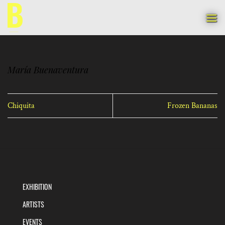
Skip
to
content
María Buenaventura
Chiquita
Frozen Bananas
EXHIBITION
ARTISTS
EVENTS