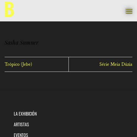
Saltar
al
contenido
Sasha Sumner
Trópico (Jebe)
Série Meia Dúzia
LA EXHIBICIÓN
ARTISTAS
EVENTOS