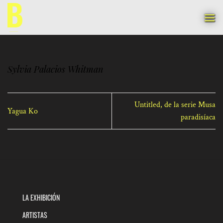
Saltar
al
contenido
Sylvia Palacios Whitman
Untitled, de la serie Musa
Yagua Ko
paradisíaca
LA EXHIBICIÓN
ARTISTAS