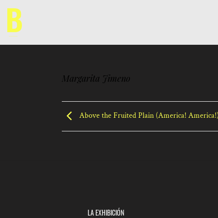
Saltar
al
contenido
Margarita Jimeno
Above the Fruited Plain (America! America!
LA EXHIBICIÓN