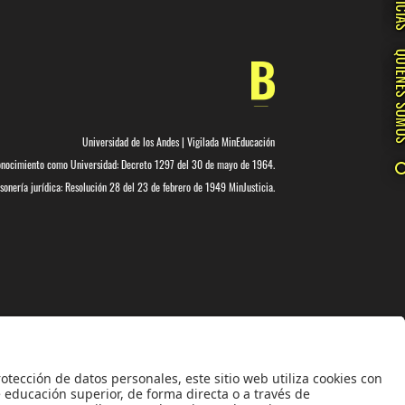
NOTIC
QUIÉNES 
Universidad de los Andes | Vigilada MinEducación
nocimiento como Universidad: Decreto 1297 del 30 de mayo de 1964.
onería jurídica: Resolución 28 del 23 de febrero de 1949 MinJusticia.