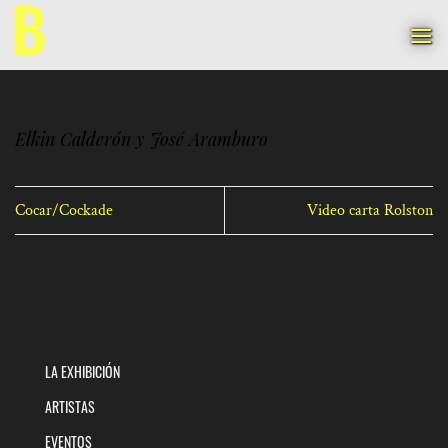
Saltar
al
contenido
Elkin Calderón y José Aramburo
Cocar/Cockade
Video carta Rolston
LA EXHIBICIÓN
ARTISTAS
EVENTOS