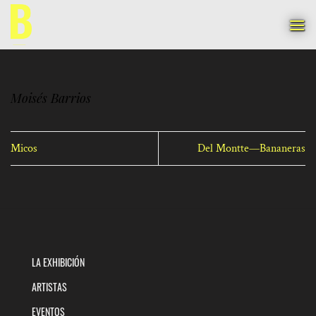
Saltar
al
contenido
Moisés Barrios
Micos
Del Montte—Bananeras
LA EXHIBICIÓN
ARTISTAS
EVENTOS