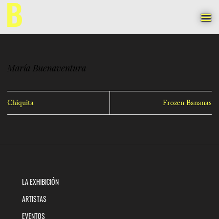
Saltar
al
contenido
María Buenaventura
Chiquita
Frozen Bananas
LA EXHIBICIÓN
ARTISTAS
EVENTOS