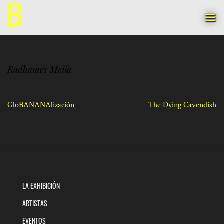
Saltar
al
contenido
Radhamés Mejía
GloBANANAlización
The Dying Cavendish
LA EXHIBICIÓN
ARTISTAS
EVENTOS