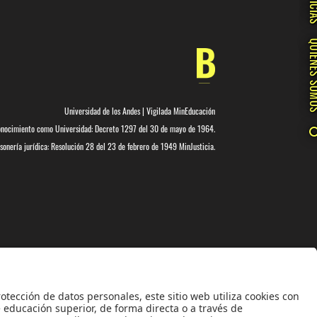
NOTIC
QUIÉNES 
Universidad de los Andes | Vigilada MinEducación
nocimiento como Universidad: Decreto 1297 del 30 de mayo de 1964.
onería jurídica: Resolución 28 del 23 de febrero de 1949 MinJusticia.