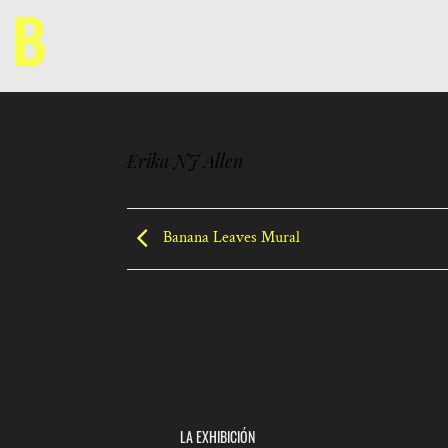
Saltar
al
contenido
Erika NJ Allen
Banana Leaves Mural
LA EXHIBICIÓN