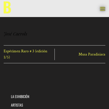
Saltar
al
contenido
José Caerols
Espécimen Raro # 3 (edición
Musa Paradisiaca
1/5)
LA EXHIBICIÓN
ARTISTAS