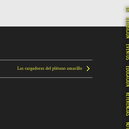
E
EXHIBI
EVEN
Las cargadoras del plátano amarillo
EDUCA
REFERE