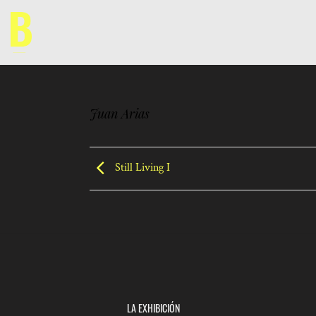
Saltar
al
contenido
Juan Arias
Still Living I
LA EXHIBICIÓN