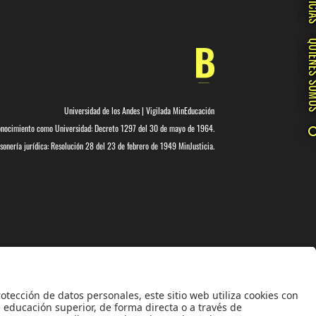
NOTIC
QUIÉNES 
Universidad de los Andes | Vigilada MinEducación
nocimiento como Universidad: Decreto 1297 del 30 de mayo de 1964.
onería jurídica: Resolución 28 del 23 de febrero de 1949 MinJusticia.