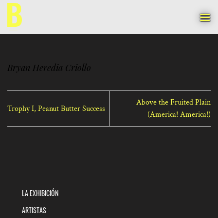
Saltar
al
contenido
Bryan Heredia Criollo
Above the Fruited Plain
Trophy I, Peanut Butter Success
(America! America!)
LA EXHIBICIÓN
ARTISTAS