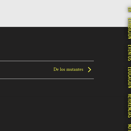
E
EXHIBI
EVEN
De los mutantes
EDUCA
REFERE