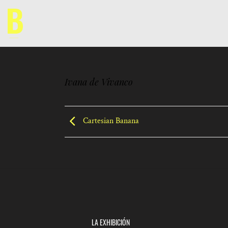
Saltar
al
contenido
Ivana de Vivanco
Cartesian Banana
LA EXHIBICIÓN