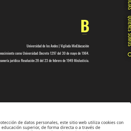
NOTIC
QUIÉNES 
Universidad de los Andes | Vigilada MinEducación
nocimiento como Universidad: Decreto 1297 del 30 de mayo de 1964.
onería jurídica: Resolución 28 del 23 de febrero de 1949 MinJusticia.