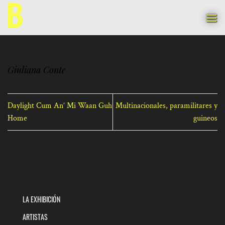
Saltar
al
contenido
Giuliana Conte
Daylight Cum An’ Mi Waan Guh
Multinacionales, paramilitares y
Home
guineos
LA EXHIBICIÓN
ARTISTAS