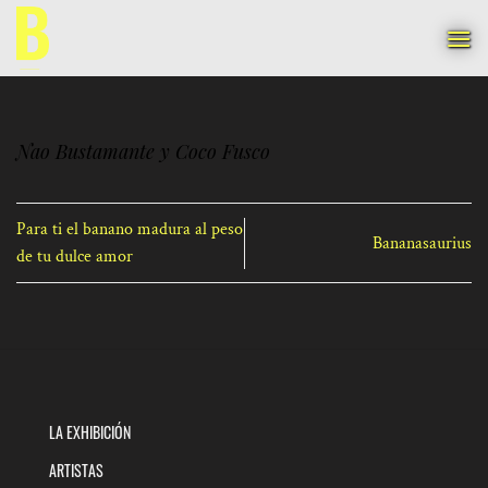
Saltar
al
contenido
Nao Bustamante y Coco Fusco
Para ti el banano madura al peso
Bananasaurius
de tu dulce amor
LA EXHIBICIÓN
ARTISTAS