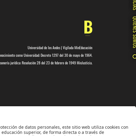
NOTIC
QUIÉNES 
Universidad de los Andes | Vigilada MinEducación
nocimiento como Universidad: Decreto 1297 del 30 de mayo de 1964.
onería jurídica: Resolución 28 del 23 de febrero de 1949 MinJusticia.