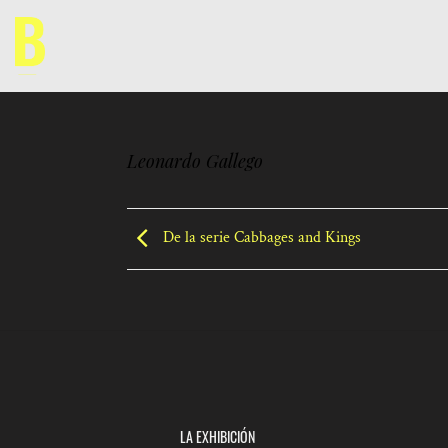
Saltar
al
contenido
Leonardo Gallego
De la serie Cabbages and Kings
LA EXHIBICIÓN