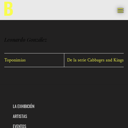
Saltar
al
contenido
Leonardo González
Toponimias
De la serie Cabbages and Kings
LA EXHIBICIÓN
ARTISTAS
EVENTOS