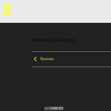
Saltar
al
contenido
Edouard Duval-Carrié
Bananne
LA EXHIBICIÓN