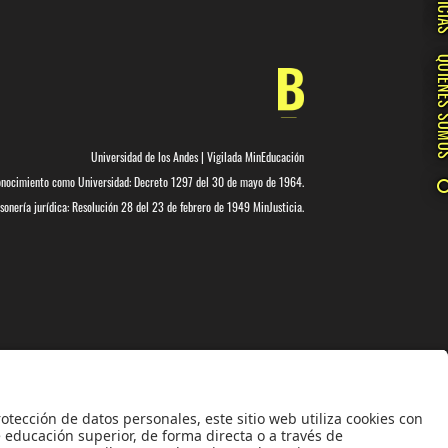
NOTIC
QUIÉNES 
Universidad de los Andes | Vigilada MinEducación
nocimiento como Universidad: Decreto 1297 del 30 de mayo de 1964.
onería jurídica: Resolución 28 del 23 de febrero de 1949 MinJusticia.