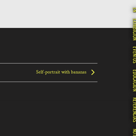
E
EXHIBI
EVEN
Self-portrait with bananas
EDUCA
REFERE