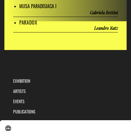
MUSA
PARADISIACA
I
Gabriela Bettini
PARADOX
Leandro Katz
EXHIBITION
ARTISTS
EVENTS
PUBLICATIONS
TEAM