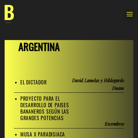
Skip
to
content
ARGENTINA
David Lamelas y Hildegarde
EL DICTADOR
Duane
PROYECTO PARA EL
DESARROLLO DE PAISES
BANANEROS SEGÚN LAS
GRANDES POTENCIAS
Escombros
MUSA X
PARADISIACA