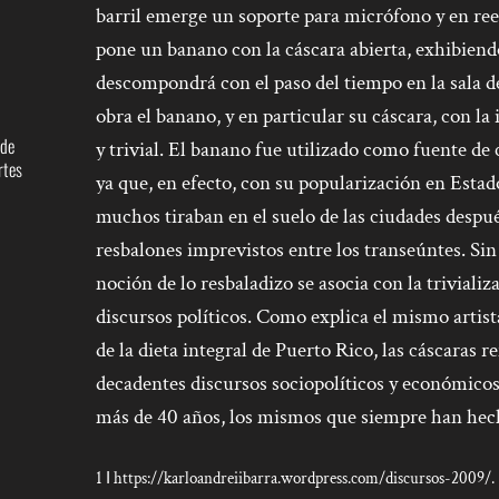
barril emerge un soporte para micrófono y en ree
pone un banano con la cáscara abierta, exhibiendo
descompondrá con el paso del tiempo en la sala de
obra el banano, y en particular su cáscara, con la
 de
y trivial. El banano fue utilizado como fuente 
rtes
ya que, en efecto, con su popularización en Estad
muchos tiraban en el suelo de las ciudades despu
resbalones imprevistos entre los transeúntes. Sin
noción de lo resbaladizo se asocia con la trivializ
discursos políticos. Como explica el mismo artista
de la dieta integral de Puerto Rico, las cáscaras r
decadentes discursos sociopolíticos y económico
más de 40 años, los mismos que siempre han hech
1
https://karloandreiibarra.wordpress.com/discursos-2009/.
I