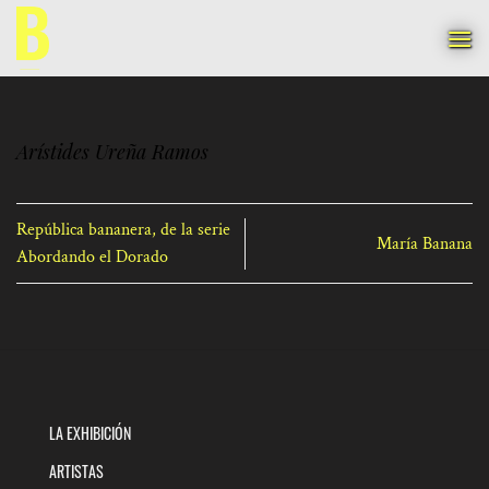
Saltar
al
contenido
Arístides Ureña Ramos
República bananera, de la serie
María Banana
Abordando el Dorado
LA EXHIBICIÓN
ARTISTAS