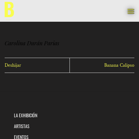
Saltar
al
contenido
Carolina Durán Parias
Deshijar
Banana Calipso
LA EXHIBICIÓN
ARTISTAS
EVENTOS