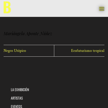
Saltar
al
contenido
Mariángela Aponte Núñez
Negro Utópico
Ecofuturismo tropical
LA EXHIBICIÓN
ARTISTAS
EVENTOS