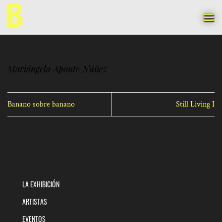
Saltar
al
contenido
Mariángela Aponte Núñez
Banano sobre banano
Still Living I
LA EXHIBICIÓN
ARTISTAS
EVENTOS