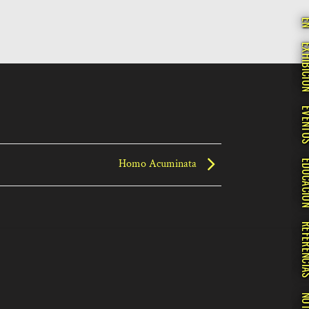
E
EXHIBI
EVEN
Homo Acuminata
EDUCA
REFERE