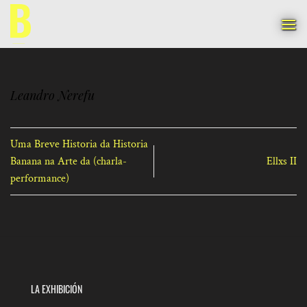
Saltar
al
contenido
Leandro Nerefu
Uma Breve Historia da Historia
Banana na Arte da (charla-
Ellxs II
performance)
LA EXHIBICIÓN