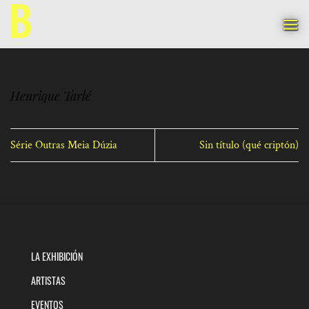
Saltar
al
contenido
Henrique Tarlé
Série Outras Meia Dúzia
Sin título (qué criptón)
LA EXHIBICIÓN
ARTISTAS
EVENTOS