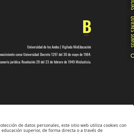
NOTIC
QUIÉNES 
Universidad de los Andes | Vigilada MinEducación
nocimiento como Universidad: Decreto 1297 del 30 de mayo de 1964.
onería jurídica: Resolución 28 del 23 de febrero de 1949 MinJusticia.