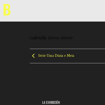
Saltar
al
contenido
Gabriella Torres-Ferrer
Série Uma Dúzia e Meia
LA EXHIBICIÓN