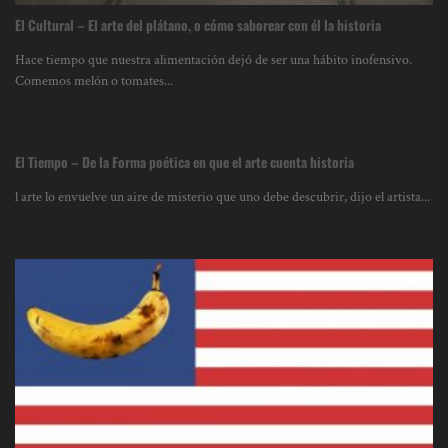
El Cultural – El arte del plátano, o cómo saborear con él la historia
Hace tiempo que nuestra alimentación dejó de ser una hábito inofensivo.
Comemos melón o tomates...
El Tiempo – De la Forma poética en que el arte cuenta historia
l arte lo envuelve un aire de misterio que uno debe descubrir, dijo el artista...