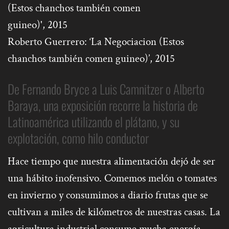
Roberto Guerrero: ‘La Negociacion (Estos
chanchos también comen guineo)’, 2015
De Fernando Bryce a Luis Camnitzer o Alberto
Baraya, una exposición recorre la historia de
Latinoamérica utilizando el plátano, y su
explotación, como hilo conductor
Hace tiempo que nuestra alimentación dejó de ser
una hábito inofensivo. Comemos melón o tomates
en invierno y consumimos a diario frutas que se
cultivan a miles de kilómetros de nuestras casas. La
agricultura industrial consume mucha energía,