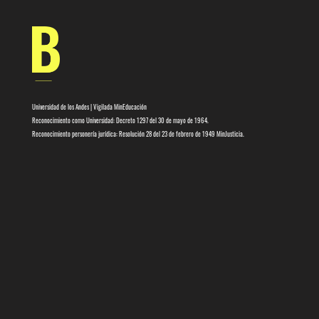
Universidad de los Andes | Vigilada MinEducación
Reconocimiento como Universidad: Decreto 1297 del 30 de mayo de 1964.
Reconocimiento personería jurídica: Resolución 28 del 23 de febrero de 1949 MinJusticia.