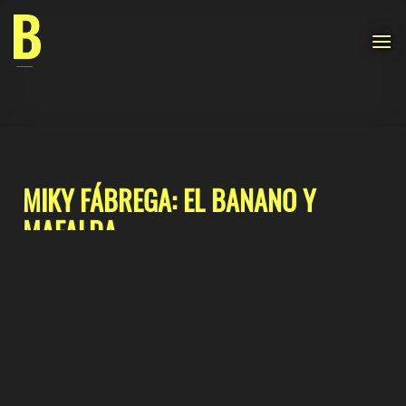
Saltar
al
contenido
MIKY FÁBREGA: EL BANANO Y
MAFALDA
Juliana Botero