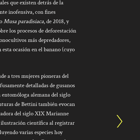
ales que existen detrás de la
te inofensiva, con fines
mo
Musa paradisiaca
, de 2018, y
sobre los procesos de deforestación
monocultivos más depredadores,
en esta ocasión en el banano (cuyo
ude a tres mujeres pioneras del
ofusamente detalladas de gusanos
la entomóloga alemana del siglo
nturas de Bettini también evocan
loradora del siglo XIX Marianne
ilustración científica al registrar
cluyendo varias especies hoy