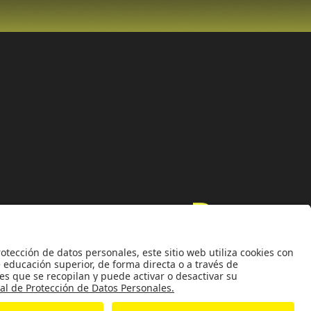
Universidad de los Andes | Vigilada MinEducación
nocimiento como Universidad: Decreto 1297 del 30 de mayo de 1964.
onería jurídica: Resolución 28 del 23 de febrero de 1949 MinJusticia.