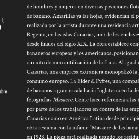
de hombres y mujeres en diversas posiciones flota
de banano. Amarillas ya las hojas, evidencian el p
I,
realizada por la artista durante una residencia ar
)
Regenta, en las islas Canarias, uno de los encla
desde finales del siglo XIX. La obra establece con
bananeros europeos y los americanos, posicionand
circuito de mercantilización de la fruta. Al igual
Canarias, una empresa extranjera monopolizó la p
consumo europeo. La Elder & Fyffes, una compañ
de bananos a gran escala hacia Inglaterra en la dé
obre
fotografías
Masacre
, Conte hace referencia a las
por parte de los trabajadores en contra de las em
Canarias como en América Latina desde principios
obra resuena con la infame “Masacre de las bana
en 1928. La pieza está realizada usando los resid