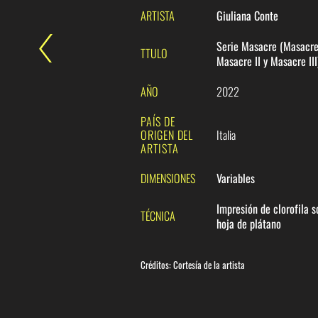
ARTISTA
Giuliana Conte
Serie Masacre (Masacre 
TTULO
Masacre II y Masacre III
AÑO
2022
PAÍS DE
ORIGEN DEL
Italia
ARTISTA
DIMENSIONES
Variables
Impresión de clorofila s
TÉCNICA
hoja de plátano
Créditos: C
ortesía de la artista