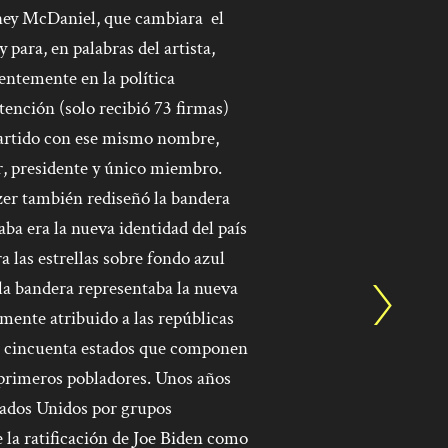
ney McDaniel, que cambiara el
para, en palabras del artista,
ientemente en la política
nción (solo recibió 73 firmas)
partido con ese mismo nombre,
or, presidente y único miembro.
er también rediseñó la bandera
aba era la nueva identidad del país
 las estrellas sobre fondo azul
a bandera representaba la nueva
rmente atribuido a las repúblicas
los cincuenta estados que componen
s primeros pobladores. Unos años
stados Unidos por grupos
e la ratificación de Joe Biden como