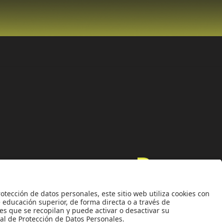
Universidad de los Andes | Vigilada MinEducación
nocimiento como Universidad: Decreto 1297 del 30 de mayo de 1964.