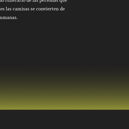
do funerario de las personas que
des las camisas se convierten de
humanas.