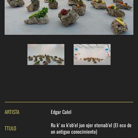
ARTISTA
Edgar Calel
Ru k’ ox k’ob’el jun ojer etemab’el (El eco de
TTULO
un antiguo conocimiento)