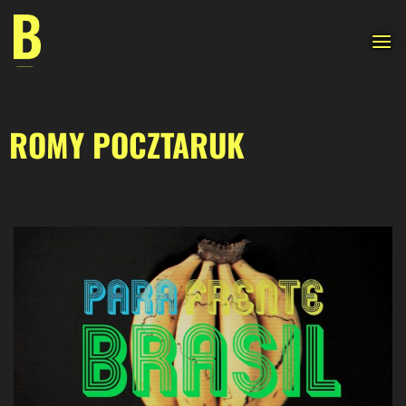
Saltar
al
contenido
ROMY POCZTARUK