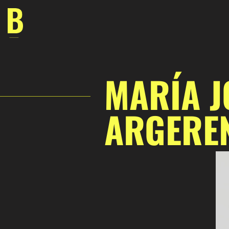
Saltar
al
contenido
MARÍA J
ARGERE