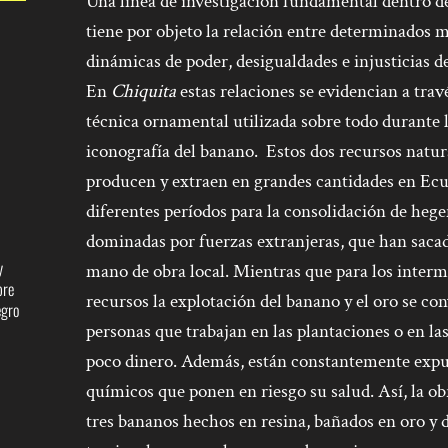
Una línea de investigación fundamental dentro d
tiene por objeto la relación entre determinados ma
dinámicas de poder, desigualdades e injusticias de
En
Chiquita
estas relaciones se evidencian a tra
técnica ornamental utilizada sobre todo durante l
iconografía del banano. Estos dos recursos natural
producen y extraen en grandes cantidades en Ecu
diferentes períodos para la consolidación de heg
dominadas por fuerzas extranjeras, que han sacad
y
mano de obra local. Mientras que para los interm
bre
recursos la explotación del banano y el oro se con
egro
personas que trabajan en las plantaciones o en las
poco dinero. Además, están constantemente expues
químicos que ponen en riesgo su salud. Así, la o
tres bananos hechos en resina, bañados en oro y 