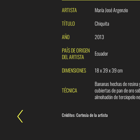
ARTISTA
María José Argenzio
TÍTULO
Chiquita
AÑO
2013
PAÍS DE ORIGEN
Ecuador
DEL ARTISTA
DIMENSIONES
18 x 39 x 39 cm
Bananas hechas de resina 
TÉCNICA
cubiertas de pan de oro so
almohadón de terciopelo n
Créditos: Cortesía de la artista